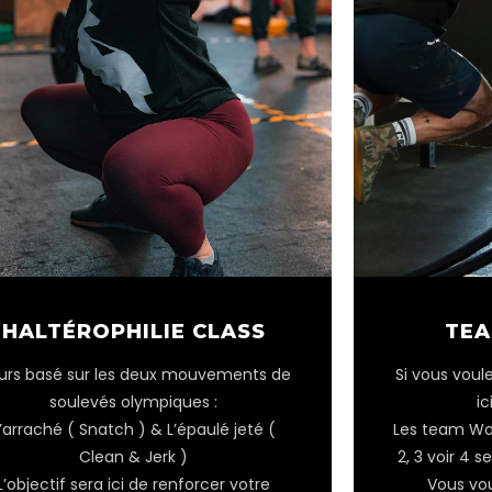
TEA
HALTÉROPHILIE CLASS
Si vous voul
urs basé sur les deux mouvements de
ic
soulevés olympiques :
Les team Wod
’arraché ( Snatch ) & L’épaulé jeté (
2, 3 voir 4 
Clean & Jerk )
Vous vou
L’objectif sera ici de renforcer votre