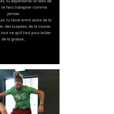
urs, tu dépenseras un MAX de
on te fera transpirer comme
jamais.
rs, tu feras entre autre de la
er, des burpees, de la course
 tout ce qu’il faut pour brûler
de la graisse…