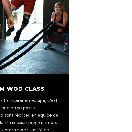
M WOD CLASS
ez transpirer en équipe, c’est
i que ca se passe.
 sont réalisés en équipe de
selon la session programmée.
s entrainerez tantôt en